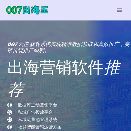
跳
至
MAI
内
容
MEN
007 云控 获客系统实现精准数据获取和高效推广，突
破传统推广限制。
出海营销软件
推
荐
数据库主动营销平台
私域广告投放平台
私域流量池管理系统
社群智能营销运营方案