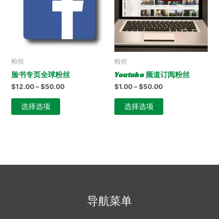
粉丝
粉丝
脸书专页全球粉丝
Youtube 频道订阅粉丝
价
价
$
12.00
–
$
50.00
$
1.00
–
$
50.00
格
格
本
本
范
范
选择选项
选择选项
围：
围：
产
产
$12.00
$1.00
品
品
至
至
有
有
$50.00
$50.00
多
多
种
种
变
变
体。
体。
可
可
导航菜单
在
在