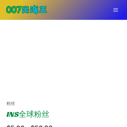
跳
至
MAI
内
容
MEN
粉丝
INS全球粉丝