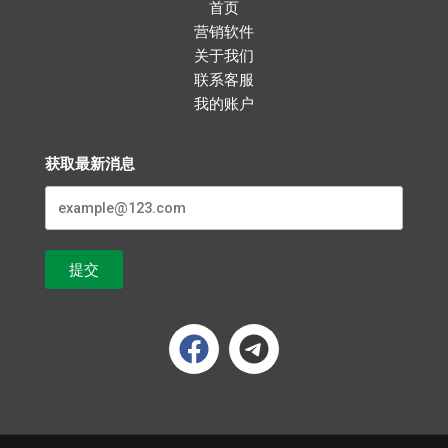
产
产
首页
品
品
营销软件
关于我们
页
页
联系客服
面
面
我的账户
上
上
选
选
择
择
获取最新消息
这
这
些
些
选
选
项
项
提交