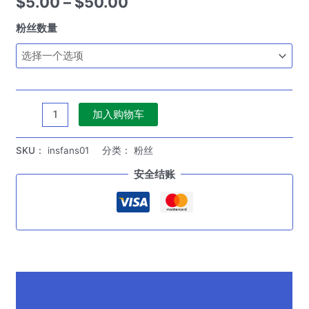
价
$
5.00
–
$
50.00
格
粉丝数量
范
围：
$5.00
INS
加入购物车
至
全
球
SKU：
insfans01
分类：
粉丝
$50.00
粉
安全结账
丝
数
量
描述